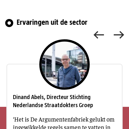
Ervaringen uit de sector
Dinand Abels, Directeur Stichting
Nederlandse Straatdokters Groep
‘Het is De Argumentenfabriek gelukt om
“Met De Argumentenfabriek hebben we een
“Door met elkaar een visie te ontwikkelen,
ingewikkelde regels samen te vatten in
“De samenwerking met De
ingewikkeld maatschappelijk vraagstuk
zijn we als ouderenzorgorganisaties naar