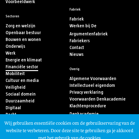
Voorbeeldwerk
Fabriek
Sectoren
Fabriek
Zorg en welzijn
Werken bij De
Openbaar bestuur
Argumentenfabriek
Bouwen en wonen
Fabriekers
Onderwijs
Contact
Werk
Nieuws
Energie en klimaat
Financiële sector
Overig
Mobiliteit
Algemene Voorwaarden
Cultuur en media
Intellectueel eigendom
Veiligheid
Privacy verklaring
Sociaal domein
Voorwaarden Denkacademie
Duurzaamheid
Klachtenprocedure
Digitaal
Denkacademie
Recht
Sport
Wij gebruiken essentiële cookies om de gebruikservaring van de
Asiel en migratie
Volg ons
website te verbeteren. Door deze site te gebruiken ga je akkoord
met het gebruik van de cookies