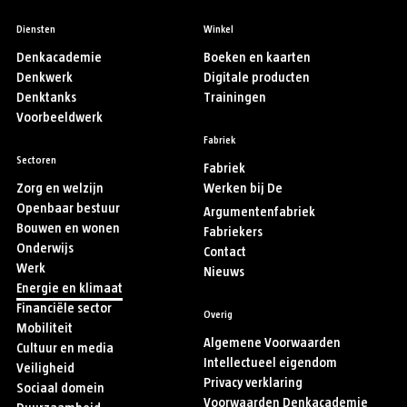
Diensten
Winkel
Denkacademie
Boeken en kaarten
Denkwerk
Digitale producten
Denktanks
Trainingen
Voorbeeldwerk
Fabriek
Sectoren
Fabriek
Zorg en welzijn
Werken bij De
Openbaar bestuur
Argumentenfabriek
Bouwen en wonen
Fabriekers
Onderwijs
Contact
Werk
Nieuws
Energie en klimaat
Financiële sector
Overig
Mobiliteit
Algemene Voorwaarden
Cultuur en media
Intellectueel eigendom
Veiligheid
Privacy verklaring
Sociaal domein
Voorwaarden Denkacademie