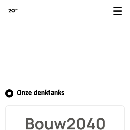
Denktanks
De Argumentenfabriek helpt maatschappelijke
vraagstukken vooruit. We brengen ze in kaart,
zoeken oplossingen en zetten hiervoor
denktanks met partners op.
Onze denktanks