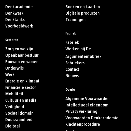
Denkacademie
Boeken en kaarten
Denkwerk
Digitale producten
Denktanks
Trainingen
Voorbeeldwerk
Fabriek
Sectoren
Fabriek
Zorg en welzijn
Werken bij De
Openbaar bestuur
Argumentenfabriek
Bouwen en wonen
Fabriekers
Onderwijs
Contact
Werk
Nieuws
Energie en klimaat
Financiële sector
Overig
Mobiliteit
Algemene Voorwaarden
Cultuur en media
Intellectueel eigendom
Veiligheid
Privacy verklaring
Sociaal domein
Voorwaarden Denkacademie
Duurzaamheid
Klachtenprocedure
Digitaal