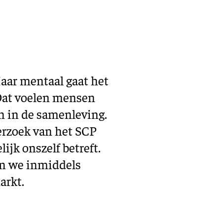
Training en ontwikk
Mobiliteit
Bouwen en
wonen
Financiële sector
Maar mentaal gaat het
Dat voelen mensen
en in de samenleving.
derzoek van het SCP
lijk onszelf betreft.
en we inmiddels
arkt.