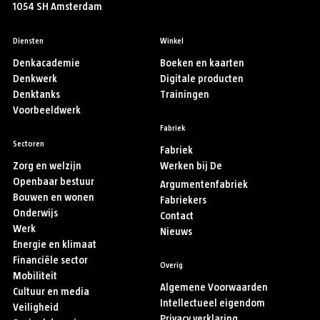
1054 SH Amsterdam
Diensten
Winkel
Denkacademie
Boeken en kaarten
Denkwerk
Digitale producten
Denktanks
Trainingen
Voorbeeldwerk
Fabriek
Sectoren
Fabriek
Zorg en welzijn
Werken bij De
Openbaar bestuur
Argumentenfabriek
Bouwen en wonen
Fabriekers
Onderwijs
Contact
Werk
Nieuws
Energie en klimaat
Financiële sector
Overig
Mobiliteit
Algemene Voorwaarden
Cultuur en media
Intellectueel eigendom
Veiligheid
Privacy verklaring