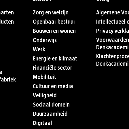
aarten
Zorg en welzijn
Algemene Vo
ducten
Openbaar bestuur
Intellectueel
Bouwen en wonen
Privacy verkl
Voorwaarden
Onderwijs
Denkacademi
Werk
Klachtenproc
Energie en klimaat
Denkacademi
Financiële sector
e
Mobiliteit
abriek
Cultuur en media
Veiligheid
Sociaal domein
Duurzaamheid
Digitaal