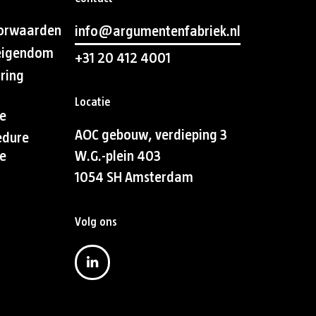
orwaarden
info@argumentenfabriek.nl
 eigendom
+31 20 412 4001
aring
Locatie
e
AOC gebouw, verdieping 3
edure
e
W.G.-plein 403
1054 SH Amsterdam
Volg ons