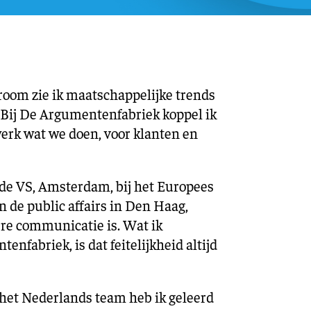
Training en ontwikk
Mobiliteit
Bouwen en
wonen
troom zie ik maatschappelijke trends
Financiële sector
Bij De Argumentenfabriek koppel ik
werk wat we doen, voor klanten en
 de VS, Amsterdam, bij het Europees
n de public affairs in Den Haag,
ere communicatie is. Wat ik
nfabriek, is dat feitelijkheid altijd
 het Nederlands team heb ik geleerd