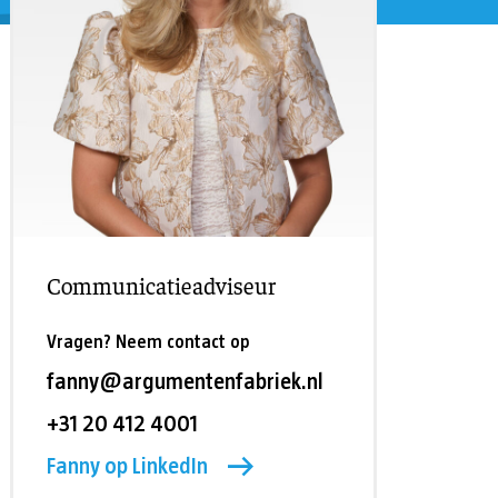
eling
Asiel en migratie
Digitaal
Sport
Communicatieadviseur
Vragen? Neem contact op
fanny@argumentenfabriek.nl
+31 20 412 4001
Fanny op LinkedIn