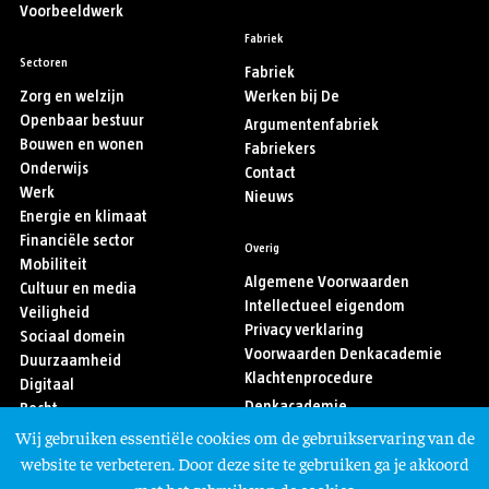
Voorbeeldwerk
Fabriek
Sectoren
Fabriek
Zorg en welzijn
Werken bij De
Openbaar bestuur
Argumentenfabriek
Bouwen en wonen
Fabriekers
Onderwijs
Contact
Werk
Nieuws
Energie en klimaat
Financiële sector
Overig
Mobiliteit
Algemene Voorwaarden
Cultuur en media
Intellectueel eigendom
Veiligheid
Privacy verklaring
Sociaal domein
Voorwaarden Denkacademie
Duurzaamheid
Klachtenprocedure
Digitaal
Denkacademie
Recht
Sport
Wij gebruiken essentiële cookies om de gebruikservaring van de
Asiel en migratie
Volg ons
website te verbeteren. Door deze site te gebruiken ga je akkoord