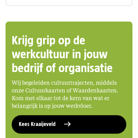
Krijg grip op de
werkcultuur in jouw
bedrijf of organisatie
Wij begeleiden cultuurtrajecten, middels
onze Cultuurkaarten of Waardenkaarten.
Kom met elkaar tot de kern van wat er
belangrijk is op jouw werkvloer.
Kees Kraaijeveld