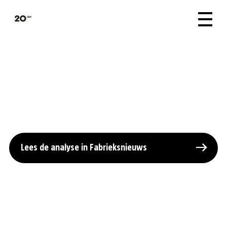
Wij zijn twintig! Dat
vieren we met de
Argumentenkaartverkiezin
Lees de analyse in Fabrieksnieuws