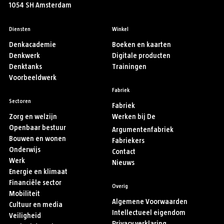
1054 SH Amsterdam
Diensten
Winkel
Denkacademie
Boeken en kaarten
Denkwerk
Digitale producten
Denktanks
Trainingen
Voorbeeldwerk
Fabriek
Sectoren
Fabriek
Zorg en welzijn
Werken bij De
Openbaar bestuur
Argumentenfabriek
Bouwen en wonen
Fabriekers
Onderwijs
Contact
Werk
Nieuws
Energie en klimaat
Financiële sector
Overig
Mobiliteit
Algemene Voorwaarden
Cultuur en media
Intellectueel eigendom
Veiligheid
Privacy verklaring