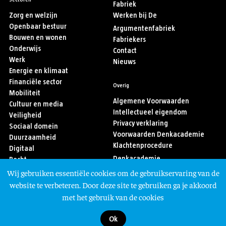
Fabriek
Zorg en welzijn
Werken bij De
Openbaar bestuur
Argumentenfabriek
Bouwen en wonen
Fabriekers
Onderwijs
Contact
Werk
Nieuws
Energie en klimaat
Financiële sector
Overig
Mobiliteit
Algemene Voorwaarden
Cultuur en media
Intellectueel eigendom
Veiligheid
Privacy verklaring
Sociaal domein
Voorwaarden Denkacademie
Duurzaamheid
Klachtenprocedure
Digitaal
Denkacademie
Recht
Sport
Wij gebruiken essentiële cookies om de gebruikservaring van de
Asiel en migratie
Volg ons
website te verbeteren. Door deze site te gebruiken ga je akkoord
met het gebruik van de cookies
Ok