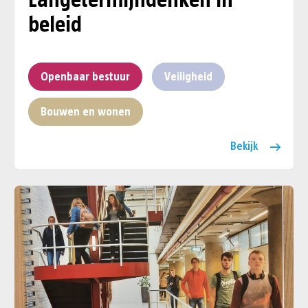
Langetermijndenken in
beleid
Openbaar bestuur
Veiligheid
Bouwen en wonen
Bekijk