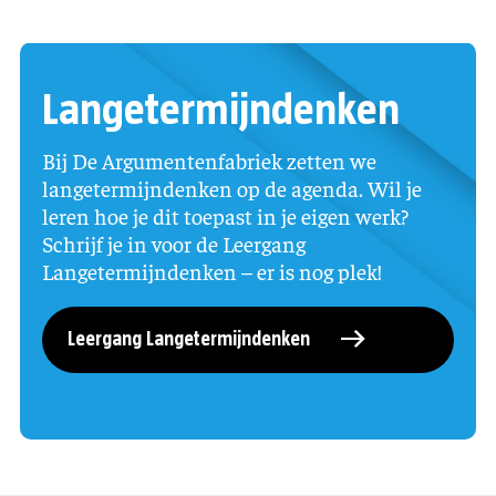
Langetermijndenken
Bij De Argumentenfabriek zetten we
langetermijndenken op de agenda. Wil je
leren hoe je dit toepast in je eigen werk?
Schrijf je in voor de Leergang
Langetermijndenken – er is nog plek!
Leergang Langetermijndenken