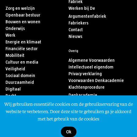
Fabriek
Zorg en welzijn
Werken bij De
Openbaar bestuur
Argumentenfabriek
Bouwen en wonen
Fabriekers
Onderwijs
Contact
Werk
Nieuws
Energie en klimaat
Financiële sector
Overig
Mobiliteit
Algemene Voorwaarden
Cultuur en media
Intellectueel eigendom
Veiligheid
Privacy verklaring
Sociaal domein
Voorwaarden Denkacademie
Duurzaamheid
Klachtenprocedure
Digitaal
Denkacademie
Recht
Sport
Wij gebruiken essentiële cookies om de gebruikservaring van de
Asiel en migratie
Volg ons
website te verbeteren. Door deze site te gebruiken ga je akkoord
met het gebruik van de cookies
Ok