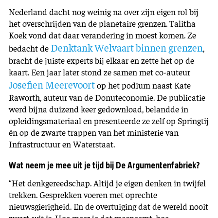
Nederland dacht nog weinig na over zijn eigen rol bij
het overschrijden van de planetaire grenzen. Talitha
Koek vond dat daar verandering in moest komen. Ze
Denktank Welvaart binnen grenzen
bedacht de
,
bracht de juiste experts bij elkaar en zette het op de
kaart. Een jaar later stond ze samen met co-auteur
Josefien Meerevoort
op het podium naast Kate
Raworth, auteur van de Donuteconomie. De publicatie
werd bijna duizend keer gedownload, belandde in
opleidingsmateriaal en presenteerde ze zelf op Springtij
én op de zwarte trappen van het ministerie van
Infrastructuur en Waterstaat.
Wat neem je mee uit je tijd bij De Argumentenfabriek?
“Het denkgereedschap. Altijd je eigen denken in twijfel
trekken. Gesprekken voeren met oprechte
nieuwsgierigheid. En de overtuiging dat de wereld nooit
zwart-wit is. Hoe meer je dat meeneemt, hoe