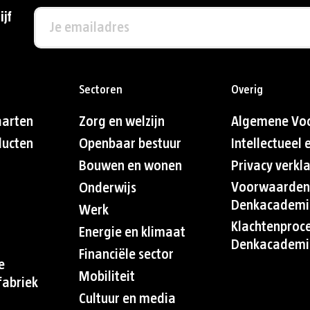
ijf
Sectoren
Overig
aarten
Zorg en welzijn
Algemene Vo
ducten
Openbaar bestuur
Intellectueel
Bouwen en wonen
Privacy verkl
Voorwaarden
Onderwijs
Denkacademi
Werk
Klachtenproc
Energie en klimaat
Denkacademi
Financiële sector
e
Mobiliteit
abriek
Cultuur en media