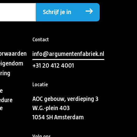
Schrijf je in
Contact
orwaarden
info@argumentenfabriek.nl
 eigendom
+31 20 412 4001
aring
Locatie
e
AOC gebouw, verdieping 3
edure
e
W.G.-plein 403
1054 SH Amsterdam
Volg ons