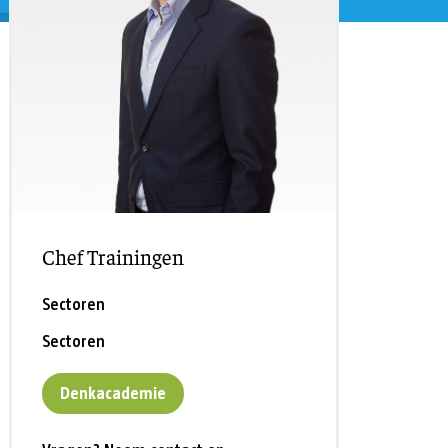
eling
Asiel en migratie
Digitaal
Sport
Chef Trainingen
Sectoren
Sectoren
Denkacademie