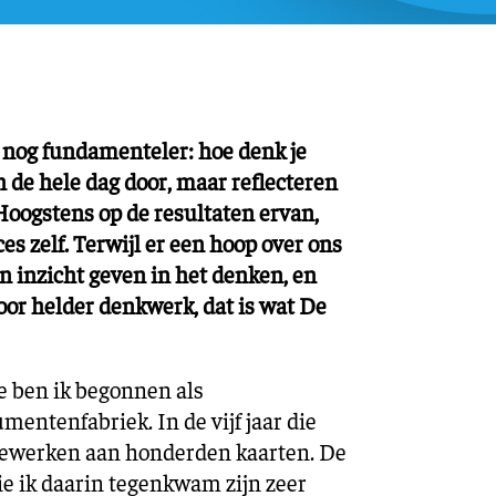
Training en ontwikk
Mobiliteit
Bouwen en
wonen
 nog fundamenteler: hoe denk je
Financiële sector
de hele dag door, maar reflecteren
Hoogstens op de resultaten ervan,
s zelf. Terwijl er een hoop over ons
n inzicht geven in het denken, en
or helder denkwerk, dat is wat De
ie ben ik begonnen als
entenfabriek. In de vijf jaar die
ewerken aan honderden kaarten. De
e ik daarin tegenkwam zijn zeer