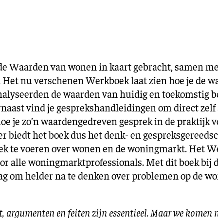
 de Waarden van wonen in kaart gebracht, samen me
et nu verschenen Werkboek laat zien hoe je de w
alyseerden de waarden van huidig en toekomstig be
aast vind je gesprekshandleidingen om direct zelf a
hoe je zo’n waardengedreven gesprek in de praktijk v
er biedt het boek dus het denk- en gespreksgereeds
ek te voeren over wonen en de woningmarkt. Het 
r alle woningmarktprofessionals. Met dit boek bij 
lag om helder na te denken over problemen op de w
, argumenten en feiten zijn essentieel. Maar we komen ni