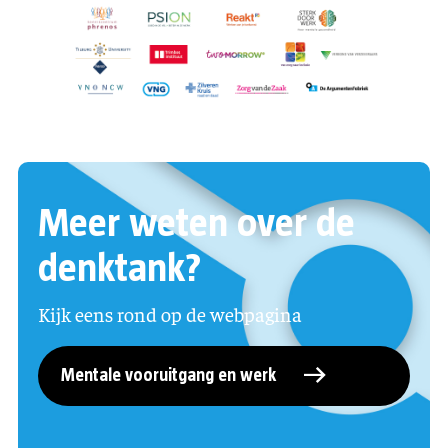
Meer weten over de
denktank?
Kijk eens rond op de webpagina
Mentale vooruitgang en werk