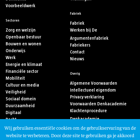
Voorbeeldwerk
Fabriek
Sectoren
Fabriek
Zorg en welzijn
Werken bij De
Openbaar bestuur
Argumentenfabriek
Bouwen en wonen
Fabriekers
Onderwijs
Contact
Werk
Nieuws
Energie en klimaat
Financiële sector
Overig
Mobiliteit
Algemene Voorwaarden
Cultuur en media
Intellectueel eigendom
Veiligheid
Privacy verklaring
Sociaal domein
Voorwaarden Denkacademie
Duurzaamheid
Klachtenprocedure
Digitaal
Denkacademie
Recht
Sport
Wij gebruiken essentiële cookies om de gebruikservaring van de
Asiel en migratie
Volg ons
website te verbeteren. Door deze site te gebruiken ga je akkoord