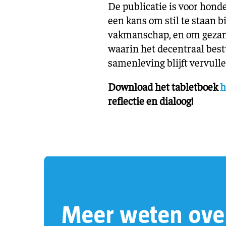
De publicatie is voor hon
een kans om stil te staan bi
vakmanschap, en om gezam
waarin het decentraal bestu
samenleving blijft vervulle
Download het tabletboek
h
reflectie en dialoog!
Meer weten ove