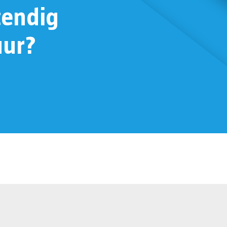
tendig
uur?