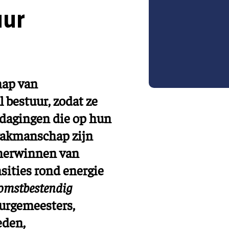
Training en ontwikk
Mobiliteit
uur
Bouwen en
wonen
Financiële sector
hap van
 bestuur, zodat ze
dagingen die op hun
vakmanschap zijn
t herwinnen van
sities rond energie
omstbestendig
burgemeesters,
eden,