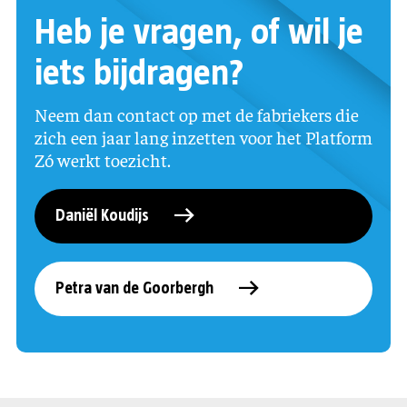
Heb je vragen, of wil je
iets bijdragen?
Neem dan contact op met de fabriekers die
zich een jaar lang inzetten voor het Platform
Zó werkt toezicht.
Daniël Koudijs
Petra van de Goorbergh