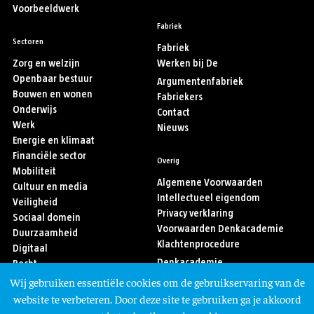
Voorbeeldwerk
Fabriek
Sectoren
Fabriek
Zorg en welzijn
Werken bij De
Openbaar bestuur
Argumentenfabriek
Bouwen en wonen
Fabriekers
Onderwijs
Contact
Werk
Nieuws
Energie en klimaat
Financiële sector
Overig
Mobiliteit
Algemene Voorwaarden
Cultuur en media
Intellectueel eigendom
Veiligheid
Privacy verklaring
Sociaal domein
Voorwaarden Denkacademie
Duurzaamheid
Klachtenprocedure
Digitaal
Denkacademie
Recht
Sport
Wij gebruiken essentiële cookies om de gebruikservaring van de
Asiel en migratie
Volg ons
website te verbeteren. Door deze site te gebruiken ga je akkoord