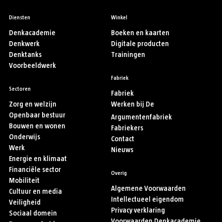
Diensten
Winkel
Denkacademie
Boeken en kaarten
Denkwerk
Digitale producten
Denktanks
Trainingen
Voorbeeldwerk
Fabriek
Sectoren
Fabriek
Zorg en welzijn
Werken bij De
Openbaar bestuur
Argumentenfabriek
Bouwen en wonen
Fabriekers
Onderwijs
Contact
Werk
Nieuws
Energie en klimaat
Financiële sector
Overig
Mobiliteit
Algemene Voorwaarden
Cultuur en media
Intellectueel eigendom
Veiligheid
Privacy verklaring
Sociaal domein
Voorwaarden Denkacademie