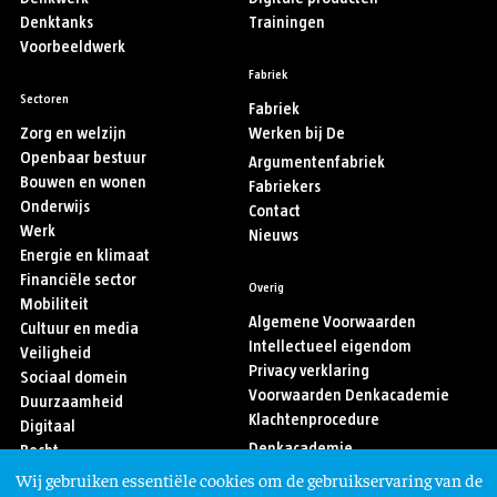
Denktanks
Trainingen
Voorbeeldwerk
Fabriek
Sectoren
Fabriek
Zorg en welzijn
Werken bij De
Openbaar bestuur
Argumentenfabriek
Bouwen en wonen
Fabriekers
Onderwijs
Contact
Werk
Nieuws
Energie en klimaat
Financiële sector
Overig
Mobiliteit
Algemene Voorwaarden
Cultuur en media
Intellectueel eigendom
Veiligheid
Privacy verklaring
Sociaal domein
Voorwaarden Denkacademie
Duurzaamheid
Klachtenprocedure
Digitaal
Denkacademie
Recht
Sport
Wij gebruiken essentiële cookies om de gebruikservaring van de