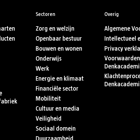
Sectoren
Overig
aarten
Zorg en welzijn
Algemene Vo
ducten
Openbaar bestuur
Intellectueel
Bouwen en wonen
Privacy verkl
Voorwaarden
Onderwijs
Denkacademi
Werk
Klachtenproc
Energie en klimaat
Denkacademi
Financiële sector
e
Mobiliteit
abriek
Cultuur en media
Veiligheid
Sociaal domein
Duurzaamheid