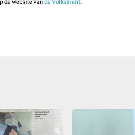
op de website van
de Volkskrant
.