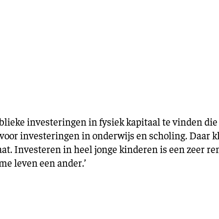
Training en ontwikk
Mobiliteit
Bouwen en
wonen
Financiële sector
ublieke investeringen in fysiek kapitaal te vinden die
t voor investeringen in onderwijs en scholing. Daar 
aat. Investeren in heel jonge kinderen is een zeer r
ame leven een ander.’