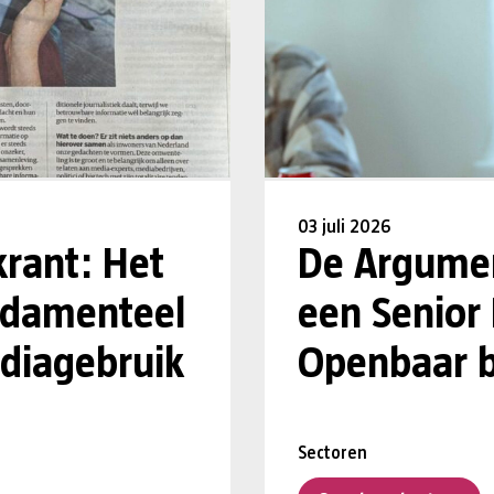
03 juli 2026
krant: Het
De Argumen
undamenteel
een Senior
diagebruik
Openbaar b
Sectoren