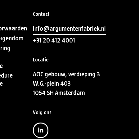
Contact
orwaarden
info@argumentenfabriek.nl
 eigendom
+31 20 412 4001
aring
Locatie
e
AOC gebouw, verdieping 3
edure
e
W.G.-plein 403
1054 SH Amsterdam
Volg ons