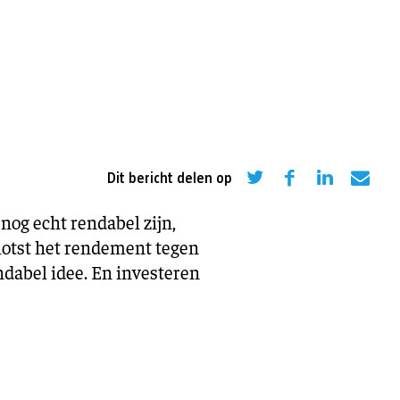
eling
Asiel en migratie
Digitaal
Sport
Dit bericht delen op
 nog echt rendabel zijn,
klotst het rendement tegen
endabel idee. En investeren