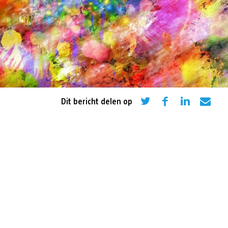
eling
Asiel en migratie
Digitaal
Sport
Dit bericht delen op