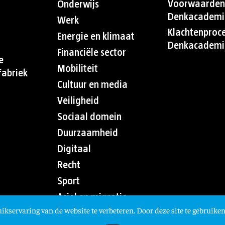
Voorwaarden
Onderwijs
Denkacademi
Werk
Klachtenproc
Energie en klimaat
Denkacademi
Financiële sector
e
Mobiliteit
abriek
Cultuur en media
Veiligheid
Sociaal domein
Duurzaamheid
Digitaal
Recht
Sport
Asiel en migratie
ikservaring van de website te verbeteren. Door deze site te gebruiken