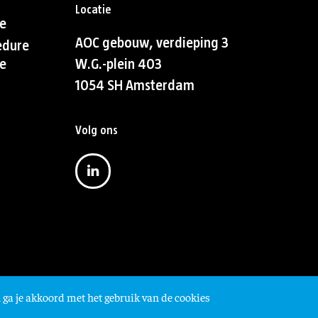
Locatie
e
AOC gebouw, verdieping 3
edure
e
W.G.-plein 403
1054 SH Amsterdam
Volg ons
 ga je akkoord met het gebruik van de cookies