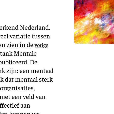
Training en ontwikk
Mobiliteit
Bouwen en
wonen
werkend Nederland.
veel variatie tussen
Financiële sector
en zien in de
vorige
tank Mentale
publiceerd. De
k zijn: een mentaal
k dat mentaal sterk
organisaties,
met een veld van
fectief aan
elen kunnen we