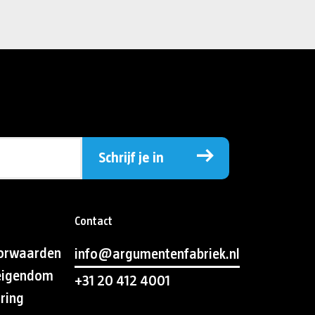
Schrijf je in
Contact
orwaarden
info@argumentenfabriek.nl
 eigendom
+31 20 412 4001
aring