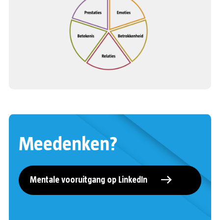
Meedenken?
Mentale vooruitgang op LinkedIn