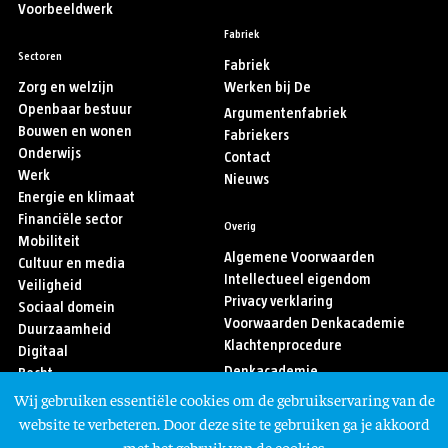
Voorbeeldwerk
Fabriek
Sectoren
Fabriek
Zorg en welzijn
Werken bij De
Openbaar bestuur
Argumentenfabriek
Bouwen en wonen
Fabriekers
Onderwijs
Contact
Werk
Nieuws
Energie en klimaat
Financiële sector
Overig
Mobiliteit
Algemene Voorwaarden
Cultuur en media
Intellectueel eigendom
Veiligheid
Privacy verklaring
Sociaal domein
Voorwaarden Denkacademie
Duurzaamheid
Klachtenprocedure
Digitaal
Denkacademie
Recht
Sport
Wij gebruiken essentiële cookies om de gebruikservaring van de
Asiel en migratie
Volg ons
website te verbeteren. Door deze site te gebruiken ga je akkoord
met het gebruik van de cookies