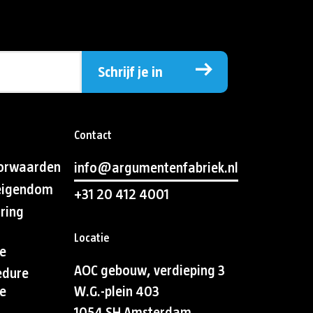
Schrijf je in
Contact
orwaarden
info@argumentenfabriek.nl
 eigendom
+31 20 412 4001
aring
Locatie
e
AOC gebouw, verdieping 3
edure
e
W.G.-plein 403
1054 SH Amsterdam