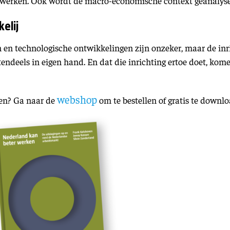
jds werken. Ook wordt de macro-economische context geanalyse
elij
en technologische ontwikkelingen zijn onzeker, maar de inri
endeels in eigen hand. En dat die inrichting ertoe doet, kom
webshop
zen? Ga naar de
om te bestellen of gratis te downl