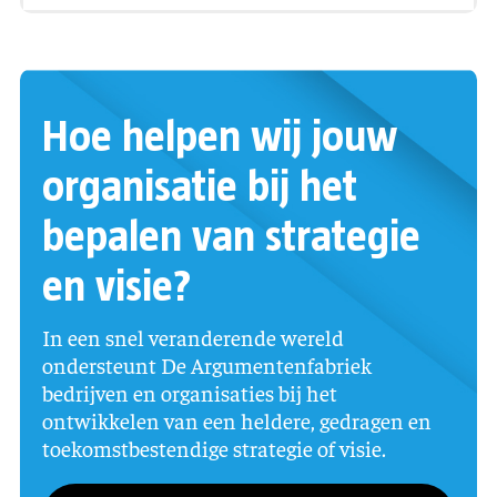
Hoe helpen wij jouw
organisatie bij het
bepalen van strategie
en visie?
In een snel veranderende wereld
ondersteunt De Argumentenfabriek
bedrijven en organisaties bij het
ontwikkelen van een heldere, gedragen en
toekomstbestendige strategie of visie.