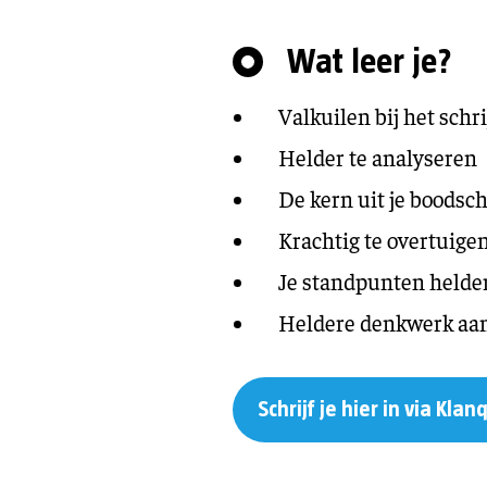
Wat leer je?
Valkuilen bij het schr
Helder te analyseren
De kern uit je boodsch
Krachtig te overtuige
Je standpunten helde
Heldere denkwerk aant
Schrijf je hier in via Klan