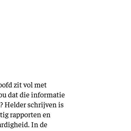
Training en ontwikk
Mobiliteit
Bouwen en
wonen
Financiële sector
oofd zit vol met
ou dat die informatie
? Helder schrijven is
tig rapporten en
ardigheid. In de