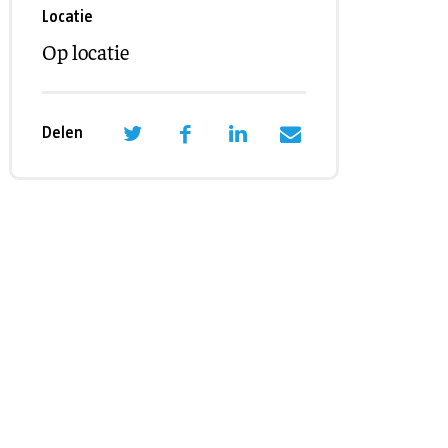
eling
Locatie
Asiel en migratie
Op locatie
Digitaal
Delen
Sport