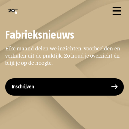
Fabrieksnieuws
Elke maand delen we inzichten, voorbeelden en
verhalen uit de praktijk. Zo houd je overzicht én
blijf je op de hoogte.
Inschrijven