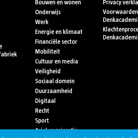
Bouwen en wonen
Privacy verkl
Voorwaarden
Onderwijs
Denkacademi
Werk
Klachtenproc
Energie en klimaat
Denkacademi
Financiële sector
e
Mobiliteit
abriek
Cultuur en media
Veiligheid
Sociaal domein
Duurzaamheid
Digitaal
Recht
Sport
Asiel en migratie