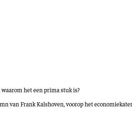
Training en ontwikk
Mobiliteit
Bouwen en
wonen
Financiële sector
 waarom het een prima stuk is?
umn van Frank Kalshoven, voorop het economiekater