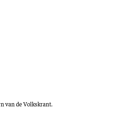
eling
Asiel en migratie
Digitaal
Sport
n van de Volkskrant.