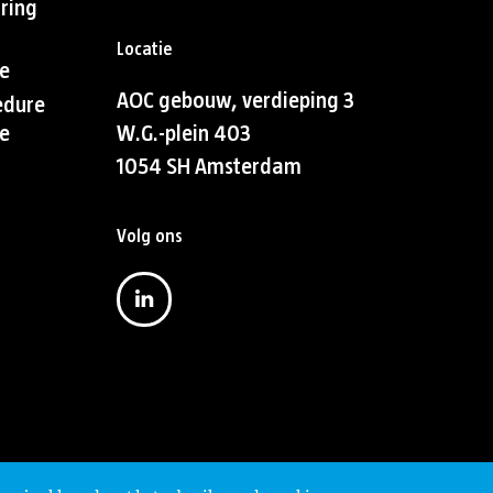
aring
Locatie
e
AOC gebouw, verdieping 3
edure
e
W.G.-plein 403
1054 SH Amsterdam
Volg ons