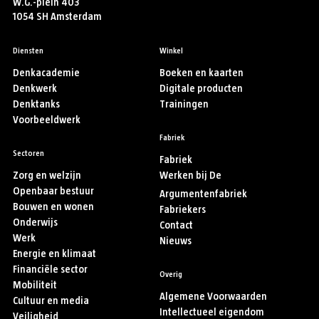
W.G.-plein 403
1054 SH Amsterdam
Diensten
Winkel
Denkacademie
Boeken en kaarten
Denkwerk
Digitale producten
Denktanks
Trainingen
Voorbeeldwerk
Fabriek
Sectoren
Fabriek
Zorg en welzijn
Werken bij De
Openbaar bestuur
Argumentenfabriek
Bouwen en wonen
Fabriekers
Onderwijs
Contact
Werk
Nieuws
Energie en klimaat
Financiële sector
Overig
Mobiliteit
Algemene Voorwaarden
Cultuur en media
Intellectueel eigendom
Veiligheid