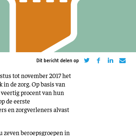
eling
Asiel en migratie
Digitaal
Sport
Dit bericht delen op
tus tot november 2017 het
 in de zorg. Op basis van
 veertig procent van hun
p de eerste
rs en zorgverleners alvast
nu zeven beroepsgroepen in