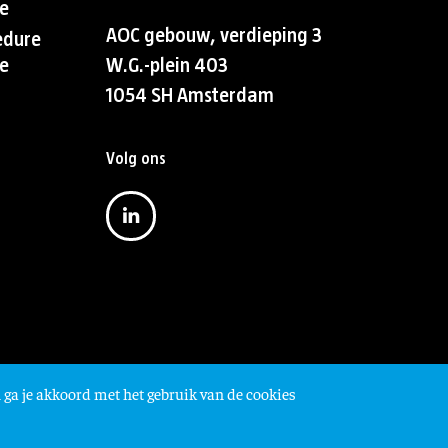
e
AOC gebouw, verdieping 3
edure
e
W.G.-plein 403
1054 SH Amsterdam
Volg ons
 ga je akkoord met het gebruik van de cookies