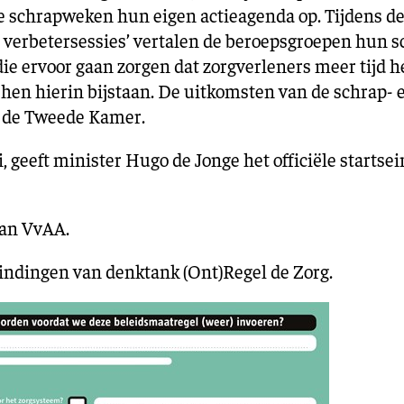
ijke schrapweken hun eigen actieagenda op. Tijdens
n verbetersessies’ vertalen de beroepsgroepen hun 
die ervoor gaan zorgen dat zorgverleners meer tijd 
en hierin bijstaan. De uitkomsten van de schrap- e
 de Tweede Kamer.
 geeft minister Hugo de Jonge het officiële startsei
 van VvAA
.
indingen van denktank (Ont)Regel de Zorg.