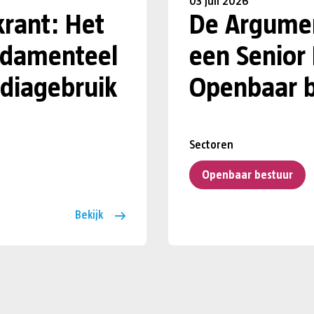
03 juli 2026
krant: Het
De Argumen
undamenteel
een Senior
diagebruik
Openbaar b
Sectoren
Openbaar bestuur
Bekijk