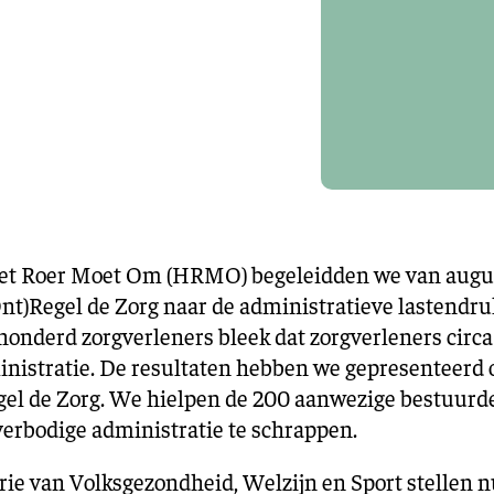
Training en ontwikk
Mobiliteit
Bouwen en
wonen
Financiële sector
et Roer Moet Om (HRMO)
begeleidden we van augus
t)Regel de Zorg naar de administratieve lastendruk
onderd zorgverleners bleek dat zorgverleners circa
nistratie. De resultaten hebben we gepresenteerd o
el de Zorg. We hielpen de 200 aanwezige bestuurde
erbodige administratie te schrappen.
rie van Volksgezondheid, Welzijn en Sport stellen 