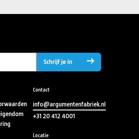
Schrijf je in
Contact
orwaarden
info@argumentenfabriek.nl
 eigendom
+31 20 412 4001
aring
Locatie