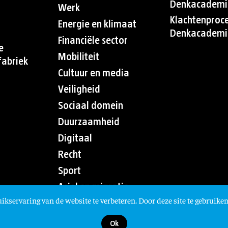
Denkacademi
Werk
Klachtenproc
Energie en klimaat
Denkacademi
Financiële sector
e
Mobiliteit
abriek
Cultuur en media
Veiligheid
Sociaal domein
Duurzaamheid
Digitaal
Recht
Sport
Asiel en migratie
ikservaring van de website te verbeteren. Door deze site te gebruiken
Ok