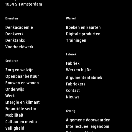
1054 SH Amsterdam
Diensten
Winkel
Denkacademie
Boeken en kaarten
Denkwerk
Digitale producten
Denktanks
Trainingen
Voorbeeldwerk
Fabriek
Sectoren
Fabriek
Zorg en welzijn
Werken bij De
Openbaar bestuur
Argumentenfabriek
Bouwen en wonen
Fabriekers
Onderwijs
Contact
Werk
Nieuws
Energie en klimaat
Financiële sector
Overig
Mobiliteit
Algemene Voorwaarden
Cultuur en media
Intellectueel eigendom
Veiligheid