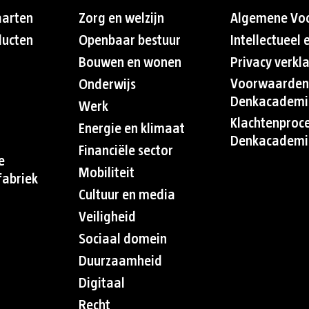
aarten
Zorg en welzijn
Algemene Vo
ducten
Openbaar bestuur
Intellectueel
Bouwen en wonen
Privacy verkl
Voorwaarden
Onderwijs
Denkacademi
Werk
Klachtenproc
Energie en klimaat
Denkacademi
Financiële sector
e
Mobiliteit
abriek
Cultuur en media
Veiligheid
Sociaal domein
Duurzaamheid
Digitaal
Recht