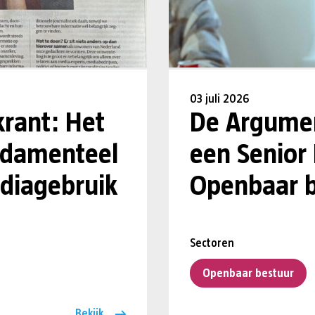
03 juli 2026
krant: Het
De Argumen
undamenteel
een Senior
diagebruik
Openbaar b
Sectoren
Openbaar bestuur
Bekijk