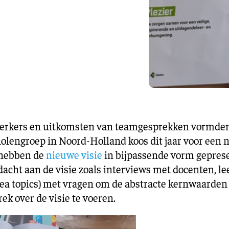
Training en ontwikk
Mobiliteit
Bouwen en
wonen
Financiële sector
rkers en uitkomsten van teamgesprekken vormden 
olengroep in Noord-Holland koos dit jaar voor een
n hebben de
nieuwe visie
in bijpassende vorm geprese
cht aan de visie zoals interviews met docenten, le
tea topics) met vragen om de abstracte kernwaarden
k over de visie te voeren.