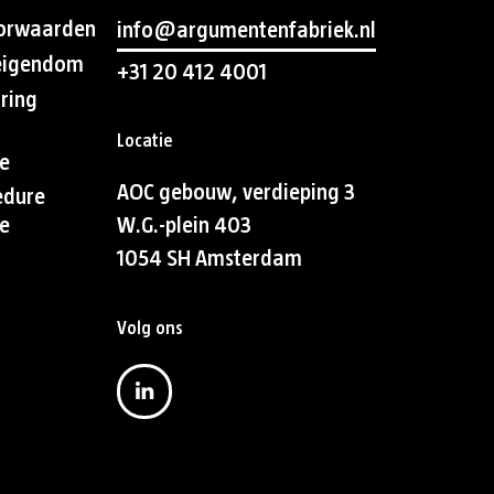
orwaarden
info@argumentenfabriek.nl
 eigendom
+31 20 412 4001
aring
Locatie
e
AOC gebouw, verdieping 3
edure
e
W.G.-plein 403
1054 SH Amsterdam
Volg ons