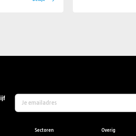
ijf
Sectoren
Overig