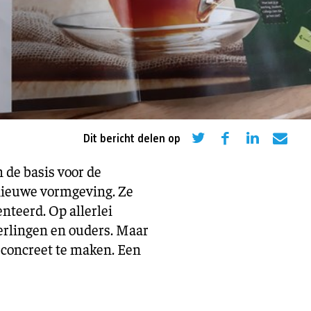
eling
Asiel en migratie
Digitaal
Sport
Dit bericht delen op
de basis voor de
 nieuwe vormgeving. Ze
nteerd. Op allerlei
erlingen en ouders. Maar
 concreet te maken. Een