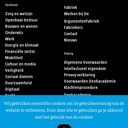
Sectoren
Fabriek
Zorg en welzijn
Werken bij De
Openbaar bestuur
Argumentenfabriek
Bouwen en wonen
Fabriekers
Onderwijs
Contact
Werk
Nieuws
Energie en klimaat
Financiële sector
Overig
Mobiliteit
Algemene Voorwaarden
Cultuur en media
Intellectueel eigendom
Veiligheid
Privacy verklaring
Sociaal domein
Voorwaarden Denkacademie
Duurzaamheid
Klachtenprocedure
Digitaal
Denkacademie
Recht
Sport
Wij gebruiken essentiële cookies om de gebruikservaring van de
Asiel en migratie
Volg ons
website te verbeteren. Door deze site te gebruiken ga je akkoord
met het gebruik van de cookies