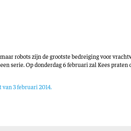
Training en ontwikk
Mobiliteit
Bouwen en
wonen
Financiële sector
maar robots zijn de grootste bedreiging voor vrach
een serie. Op donderdag 6 februari zal Kees praten o
 van 3 februari 2014.