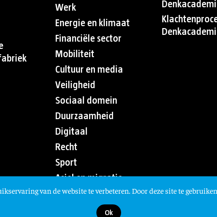
Denkacademi
Werk
Klachtenproc
Energie en klimaat
Denkacademi
Financiële sector
e
Mobiliteit
abriek
Cultuur en media
Veiligheid
Sociaal domein
Duurzaamheid
Digitaal
Recht
Sport
Asiel en migratie
ikservaring van de website te verbeteren. Door deze site te gebruiken
Ok