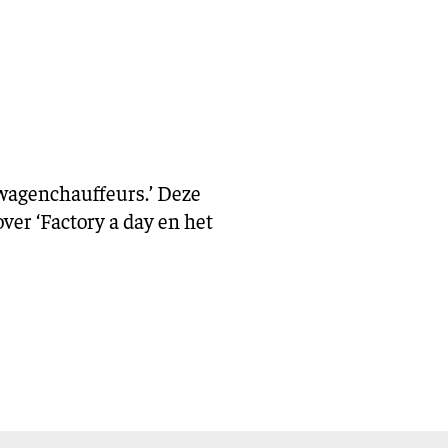
eling
Asiel en migratie
Digitaal
Sport
twagenchauffeurs.’ Deze
ver ‘Factory a day en het