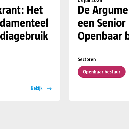
03 juli 2026
krant: Het
De Argumen
undamenteel
een Senior
diagebruik
Openbaar b
Sectoren
Openbaar bestuur
Bekijk