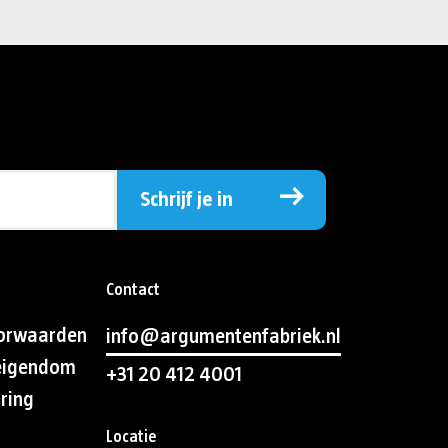
Schrijf je in
Contact
orwaarden
info@argumentenfabriek.nl
 eigendom
+31 20 412 4001
aring
Locatie