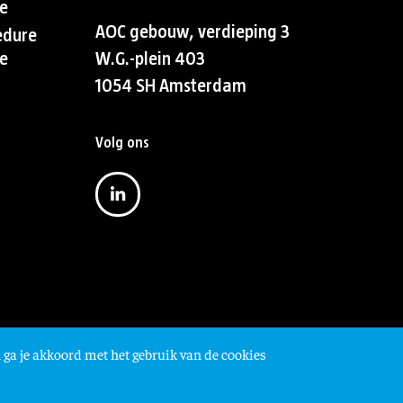
e
AOC gebouw, verdieping 3
edure
e
W.G.-plein 403
1054 SH Amsterdam
Volg ons
 ga je akkoord met het gebruik van de cookies