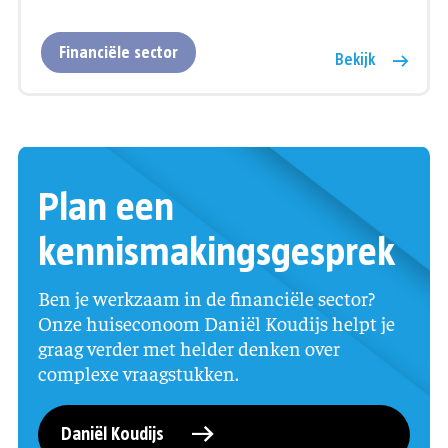
Financiële sector
Bekijk
Plan een
kennismakingsgesprek
Ben je werkzaam in de financiële sector?
Onze huiseconoom Daniël Koudijs helpt je
graag verder met helder denken over
complexe vraagstukken.
Daniël Koudijs