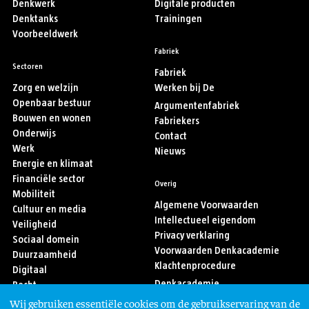
Denkwerk
Digitale producten
Denktanks
Trainingen
Voorbeeldwerk
Fabriek
Sectoren
Fabriek
Zorg en welzijn
Werken bij De
Openbaar bestuur
Argumentenfabriek
Bouwen en wonen
Fabriekers
Onderwijs
Contact
Werk
Nieuws
Energie en klimaat
Financiële sector
Overig
Mobiliteit
Algemene Voorwaarden
Cultuur en media
Intellectueel eigendom
Veiligheid
Privacy verklaring
Sociaal domein
Voorwaarden Denkacademie
Duurzaamheid
Klachtenprocedure
Digitaal
Denkacademie
Recht
Sport
Wij gebruiken essentiële cookies om de gebruikservaring van de