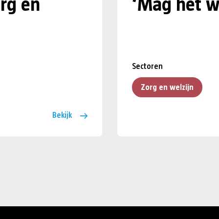
rg en
‘Mag het w
Sectoren
Zorg en welzijn
Bekijk