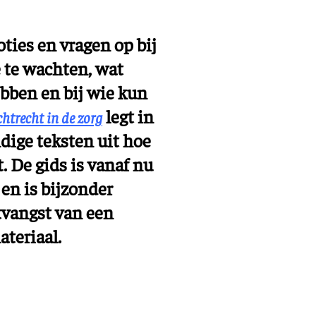
Training en ontwikk
Mobiliteit
ties en vragen op bij
Bouwen en
e te wachten, wat
wonen
bben en bij wie kun
Financiële sector
legt in
chtrecht in de zorg
ndige teksten uit hoe
. De gids is vanaf nu
 en is bijzonder
tvangst van een
ateriaal.