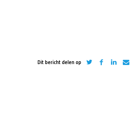
eling
Asiel en migratie
Digitaal
Sport
Dit bericht delen op