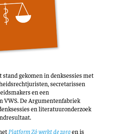
ot stand gekomen in denksessies met
eidsrechtjuristen, secretarissen
eleidsmakers en een
van VWS. De Argumentenfabriek
denksessies en literatuuronderzoek
ndresultaat.
 het
Platform Zó werkt de zorg
en is