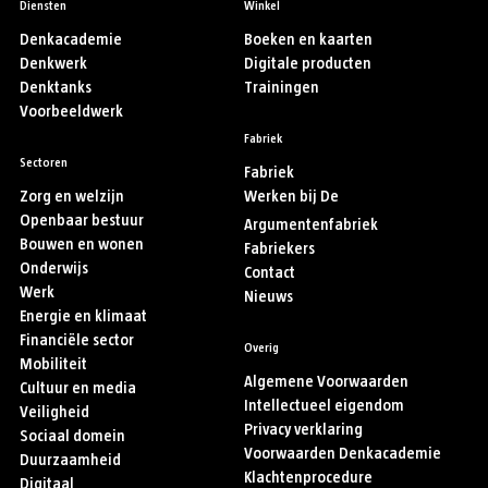
Diensten
Winkel
Denkacademie
Boeken en kaarten
Denkwerk
Digitale producten
Denktanks
Trainingen
Voorbeeldwerk
Fabriek
Sectoren
Fabriek
Zorg en welzijn
Werken bij De
Openbaar bestuur
Argumentenfabriek
Bouwen en wonen
Fabriekers
Onderwijs
Contact
Werk
Nieuws
Energie en klimaat
Financiële sector
Overig
Mobiliteit
Algemene Voorwaarden
Cultuur en media
Intellectueel eigendom
Veiligheid
Privacy verklaring
Sociaal domein
Voorwaarden Denkacademie
Duurzaamheid
Klachtenprocedure
Digitaal