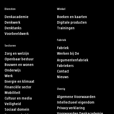
Diensten
Winkel
Denkacademie
Boeken en kaarten
Denkwerk
Digitale producten
Denktanks
Trainingen
Voorbeeldwerk
Fabriek
Sectoren
Fabriek
Zorg en welzijn
Werken bij De
Openbaar bestuur
Argumentenfabriek
Bouwen en wonen
Fabriekers
Onderwijs
Contact
Werk
Nieuws
Energie en klimaat
Financiële sector
Overig
Mobiliteit
Algemene Voorwaarden
Cultuur en media
Intellectueel eigendom
Veiligheid
Privacy verklaring
Sociaal domein
Voorwaarden Denkacademie