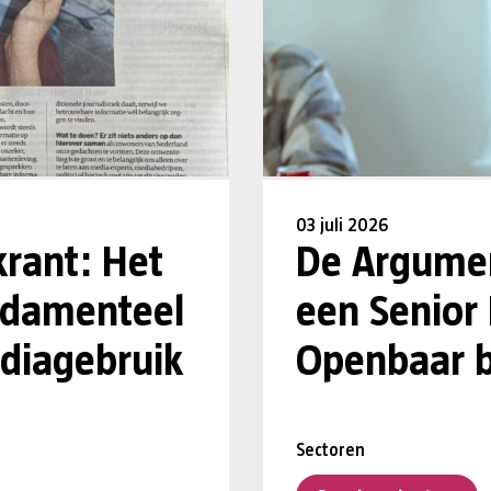
03 juli 2026
krant: Het
De Argumen
undamenteel
een Senior
diagebruik
Openbaar b
Sectoren