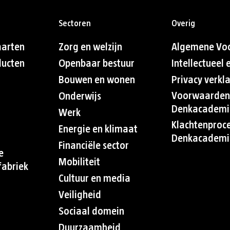
Sectoren
Overig
aarten
Zorg en welzijn
Algemene Vo
ducten
Openbaar bestuur
Intellectueel
Bouwen en wonen
Privacy verkl
Voorwaarden
Onderwijs
Denkacademi
Werk
Klachtenproc
Energie en klimaat
Denkacademi
Financiële sector
e
Mobiliteit
abriek
Cultuur en media
Veiligheid
Sociaal domein
Duurzaamheid