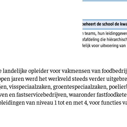
Training en ontwikk
Mobiliteit
Bouwen en
wonen
Financiële sector
e landelijke opleider voor vakmensen van foodbedrij
open jaren werd het werkveld steeds verder uitgebre
en, visspeciaalzaken, groentespeciaalzaken, poelie
ven en fastservicebedrijven, waaronder fastfoodkete
leidingen van niveau 1 tot en met 4, voor functies 