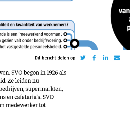
eling
Asiel en migratie
Digitaal
Sport
Dit bericht delen op
ven.
SVO begon in 1926 als
id. Ze leiden nu
rbedrijven, supermarkten,
ns en cafetaria’s. SVO
van medewerker tot