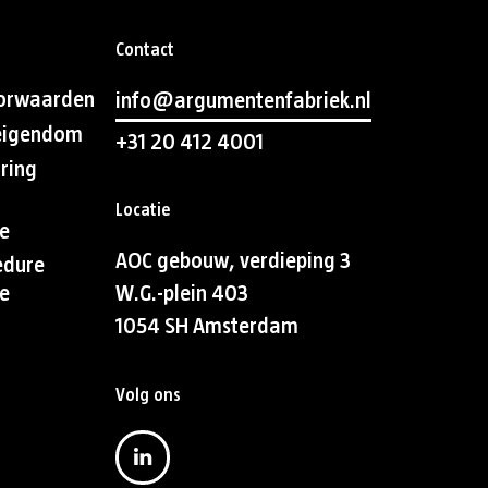
Contact
orwaarden
info@argumentenfabriek.nl
 eigendom
+31 20 412 4001
aring
Locatie
e
AOC gebouw, verdieping 3
edure
e
W.G.-plein 403
1054 SH Amsterdam
Volg ons