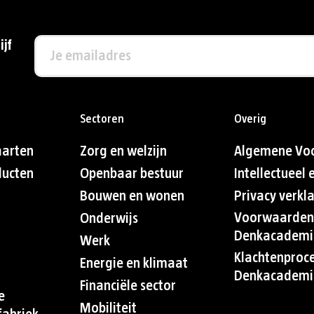
ijf
Sectoren
Overig
aarten
Zorg en welzijn
Algemene Vo
ducten
Openbaar bestuur
Intellectueel
Bouwen en wonen
Privacy verkl
Voorwaarden
Onderwijs
Denkacademi
Werk
Klachtenproc
Energie en klimaat
Denkacademi
Financiële sector
e
Mobiliteit