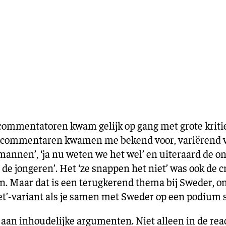
Training en ontwikk
Mobiliteit
Bouwen en
wonen
Financiële sector
 commentatoren kwam gelijk op gang met grote kritiek
De commentaren kwamen me bekend voor, variërend va
 mannen’, ‘ja nu weten we het wel’ en uiteraard de on
 de jongeren’. Het ‘ze snappen het niet’ was ook de 
. Maar dat is een terugkerend thema bij Sweder, on
 niet’-variant als je samen met Sweder op een podium s
aan inhoudelijke argumenten. Niet alleen in de react