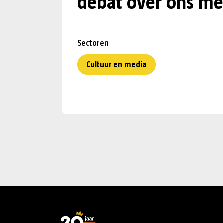
debat over ons me
Sectoren
Cultuur en media