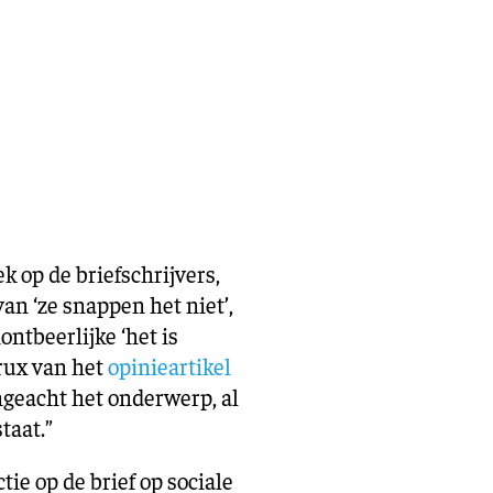
eling
Asiel en migratie
Digitaal
Sport
 op de briefschrijvers,
n ‘ze snappen het niet’,
ontbeerlijke ‘het is
crux van het
opinieartikel
geacht het onderwerp, al
taat.”
ie op de brief op sociale