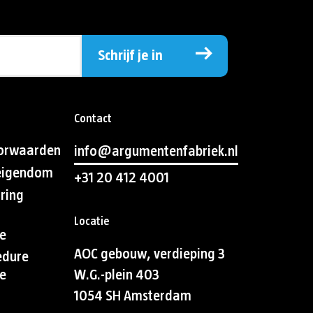
Schrijf je in
Contact
orwaarden
info@argumentenfabriek.nl
 eigendom
+31 20 412 4001
aring
Locatie
e
AOC gebouw, verdieping 3
edure
e
W.G.-plein 403
1054 SH Amsterdam