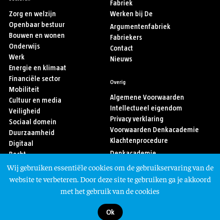
Fabriek
Zorg en welzijn
Werken bij De
Openbaar bestuur
Argumentenfabriek
Bouwen en wonen
Fabriekers
Onderwijs
Contact
Werk
Nieuws
Energie en klimaat
Financiële sector
Overig
Mobiliteit
Algemene Voorwaarden
Cultuur en media
Intellectueel eigendom
Veiligheid
Privacy verklaring
Sociaal domein
Voorwaarden Denkacademie
Duurzaamheid
Klachtenprocedure
Digitaal
Denkacademie
Recht
Sport
Wij gebruiken essentiële cookies om de gebruikservaring van de
Asiel en migratie
Volg ons
website te verbeteren. Door deze site te gebruiken ga je akkoord
met het gebruik van de cookies
Ok