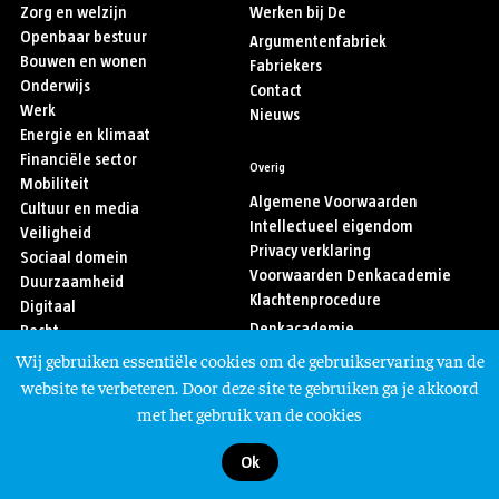
Zorg en welzijn
Werken bij De
Openbaar bestuur
Argumentenfabriek
Bouwen en wonen
Fabriekers
Onderwijs
Contact
Werk
Nieuws
Energie en klimaat
Financiële sector
Overig
Mobiliteit
Algemene Voorwaarden
Cultuur en media
Intellectueel eigendom
Veiligheid
Privacy verklaring
Sociaal domein
Voorwaarden Denkacademie
Duurzaamheid
Klachtenprocedure
Digitaal
Denkacademie
Recht
Sport
Wij gebruiken essentiële cookies om de gebruikservaring van de
Asiel en migratie
Volg ons
website te verbeteren. Door deze site te gebruiken ga je akkoord
met het gebruik van de cookies
Ok