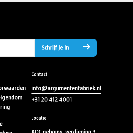
Schrijf je in
Contact
orwaarden
info@argumentenfabriek.nl
 eigendom
+31 20 412 4001
aring
Locatie
e
AOC gebouw, verdieping 3