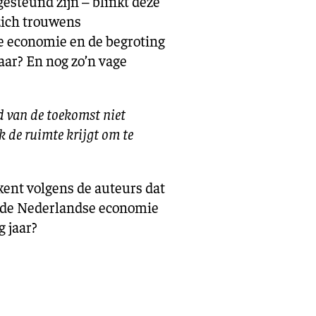
esteund zijn – blinkt deze
zich trouwens
e economie en de begroting
aar? En nog zo’n vage
d van de toekomst niet
k de ruimte krijgt om te
kent volgens de auteurs dat
n de Nederlandse economie
g jaar?