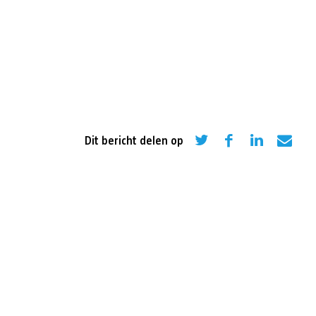
eling
Asiel en migratie
Digitaal
Sport
Dit bericht delen op