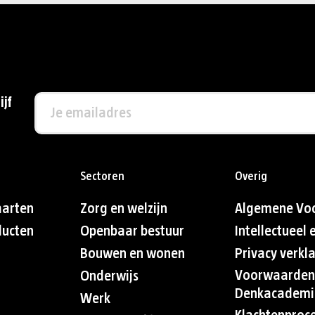
ijf
Sectoren
Overig
aarten
Zorg en welzijn
Algemene Vo
ducten
Openbaar bestuur
Intellectueel
Bouwen en wonen
Privacy verkl
Voorwaarden
Onderwijs
Denkacademi
Werk