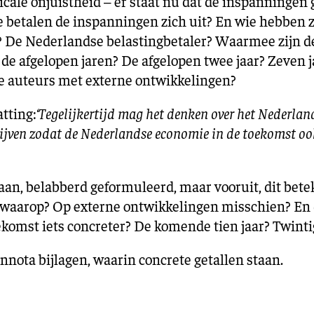
ale onjuistheid – er staat nu dat de inspanningen g
ie betalen de inspanningen zich uit? En wie hebben 
 De Nederlandse belastingbetaler? Waarmee zijn d
 de afgelopen jaren? De afgelopen twee jaar? Zeven j
de auteurs met externe ontwikkelingen?
tting:
‘Tegelijkertijd mag het denken over het Nederlan
blijven zodat de Nederlandse economie in de toekomst oo
aan, belabberd geformuleerd, maar vooruit, dit bete
rt waarop? Op externe ontwikkelingen misschien? E
ekomst iets concreter? De komende tien jaar? Twinti
nnota bijlagen, waarin concrete getallen staan.