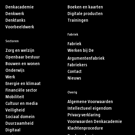
Denkacademie
Boeken en kaarten
Denkwerk
Digitale producten
Denktanks
Trainingen
Voorbeeldwerk
Fabriek
Sectoren
Fabriek
Zorg en welzijn
Werken bij De
Openbaar bestuur
Argumentenfabriek
Bouwen en wonen
Fabriekers
Onderwijs
Contact
Werk
Nieuws
Energie en klimaat
Financiële sector
Overig
Mobiliteit
Algemene Voorwaarden
Cultuur en media
Intellectueel eigendom
Veiligheid
Privacy verklaring
Sociaal domein
Voorwaarden Denkacademie
Duurzaamheid
Klachtenprocedure
Digitaal