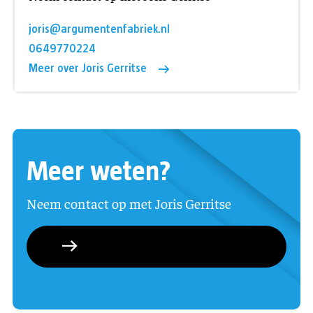
joris@argumentenfabriek.nl
0649770224
Meer over Joris Gerritse
Meer weten?
Neem contact op met Joris Gerritse