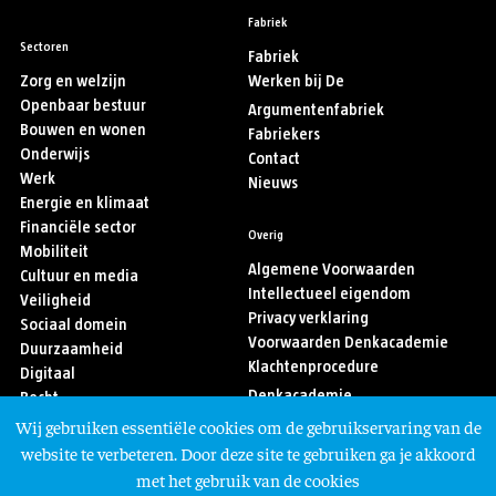
Fabriek
Sectoren
Fabriek
Zorg en welzijn
Werken bij De
Openbaar bestuur
Argumentenfabriek
Bouwen en wonen
Fabriekers
Onderwijs
Contact
Werk
Nieuws
Energie en klimaat
Financiële sector
Overig
Mobiliteit
Algemene Voorwaarden
Cultuur en media
Intellectueel eigendom
Veiligheid
Privacy verklaring
Sociaal domein
Voorwaarden Denkacademie
Duurzaamheid
Klachtenprocedure
Digitaal
Denkacademie
Recht
Sport
Wij gebruiken essentiële cookies om de gebruikservaring van de
Asiel en migratie
Volg ons
website te verbeteren. Door deze site te gebruiken ga je akkoord
met het gebruik van de cookies