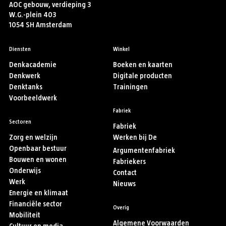
AOC gebouw, verdieping 3
W.G.-plein 403
1054 SH Amsterdam
Diensten
Winkel
Denkacademie
Boeken en kaarten
Denkwerk
Digitale producten
Denktanks
Trainingen
Voorbeeldwerk
Fabriek
Sectoren
Fabriek
Zorg en welzijn
Werken bij De
Openbaar bestuur
Argumentenfabriek
Bouwen en wonen
Fabriekers
Onderwijs
Contact
Werk
Nieuws
Energie en klimaat
Financiële sector
Overig
Mobiliteit
Algemene Voorwaarden