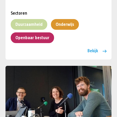
Sectoren
Duurzaamheid
Onderwijs
Openbaar bestuur
Bekijk